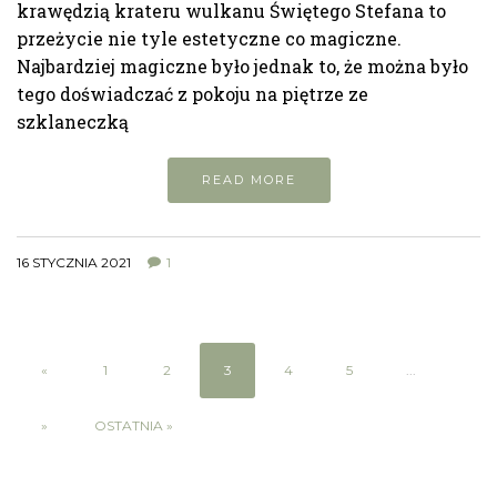
krawędzią krateru wulkanu Świętego Stefana to
przeżycie nie tyle estetyczne co magiczne.
Najbardziej magiczne było jednak to, że można było
tego doświadczać z pokoju na piętrze ze
szklaneczką
READ MORE
16 STYCZNIA 2021
1
«
1
2
3
4
5
...
»
OSTATNIA »