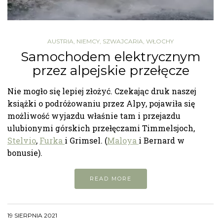
AUSTRIA
,
NIEMCY
,
SZWAJCARIA
,
WŁOCHY
Samochodem elektrycznym
przez alpejskie przełęcze
Nie mogło się lepiej złożyć. Czekając druk naszej
książki o podróżowaniu przez Alpy, pojawiła się
możliwość wyjazdu właśnie tam i przejazdu
ulubionymi górskich przełęczami Timmelsjoch,
Stelvio
,
Furka
i Grimsel. (
Maloya
i Bernard w
bonusie).
READ MORE
19 SIERPNIA 2021