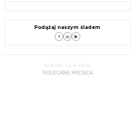
Podążaj naszym śladem
f
in
▶
WYBIERZ SIĘ W TRASĘ
POLECANE MIEJSCA