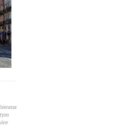
bierana
 tym
tóre