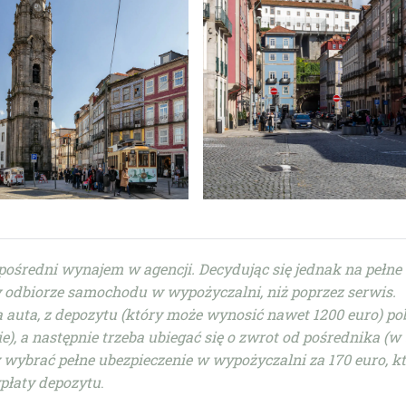
zpośredni wynajem w agencji. Decydując się jednak na pełne
zy odbiorze samochodu w wypożyczalni, niż poprzez serwis.
 auta, z depozytu (który może wynosić nawet 1200 euro) po
, a następnie trzeba ubiegać się o zwrot od pośrednika (w
 wybrać pełne ubezpieczenie w wypożyczalni za 170 euro, k
płaty depozytu
.