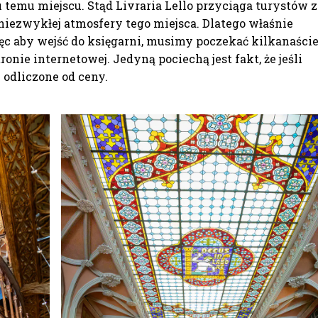
 temu miejscu. Stąd Livraria Lello przyciąga turystów z
niezwykłej atmosfery tego miejsca. Dlatego właśnie
ęc aby wejść do księgarni, musimy poczekać kilkanaści
tronie internetowej. Jedyną pociechą jest fakt, że jeśli
 odliczone od ceny.