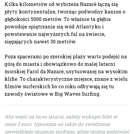
Kilka kilometrów od wybrzeża Nazaré łączą się
płyty kontynentalne, tworząc podwodny kanion o
głębokości 5000 metrów. To właśnie ta głębia
powoduje spiętrzanie się wód Atlantyku i
powstawanie najwyższych fal na świecie,
sięgających nawet 30 metrów.
Poza spacerami po szerokiej plaży warto podejść na
górę do miasta i obowiązkowo do malej latarni
morskiej Farol da Nazaré, usytuowanej na wysokim
klifie. To charakterystyczne miejsce, znane z wielu
filmów surferskich bo co roku odbywają się tu
zawody światowe w Big Waves Surfing.
Aby wejść na taras latarni, należy wykupić bilet w
cenie 2 euro. Uprawnia on także do zwiedzenia
niewielkiego muzeum surfingu, gdzie można podziwiać