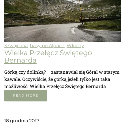
Szwajcaria
,
trasy po Alpach
,
Włochy
Wielka Przełęcz Świętego
Bernarda
Górką czy dolinką? – zastanawiał się Góral w starym
kawale. Oczywiście, że górką jeżeli tylko jest taka
możliwość. Wielka Przełęcz Świętego Bernarda
READ MORE
18 grudnia 2017