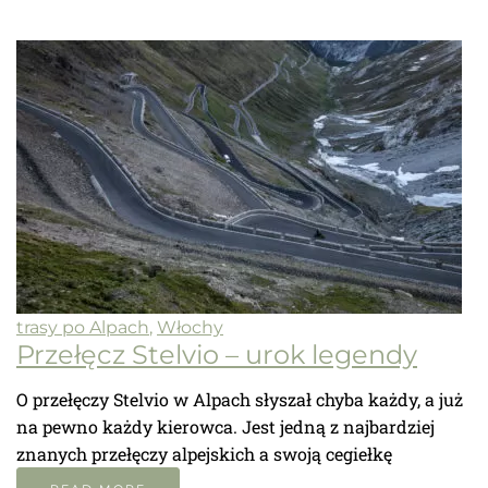
trasy po Alpach
,
Włochy
Przełęcz Stelvio – urok legendy
O przełęczy Stelvio w Alpach słyszał chyba każdy, a już
na pewno każdy kierowca. Jest jedną z najbardziej
znanych przełęczy alpejskich a swoją cegiełkę