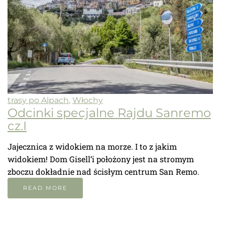
trasy po Alpach
,
Włochy
Odcinki specjalne Rajdu Sanremo
cz.I
Jajecznica z widokiem na morze. I to z jakim
widokiem! Dom Gisell’i położony jest na stromym
zboczu dokładnie nad ścisłym centrum San Remo.
READ MORE