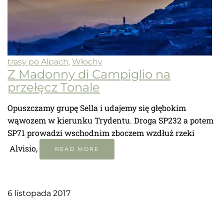
trasy po Alpach
,
Włochy
Z Madonny di Campiglio na
przełęcz Tonale
Opuszczamy grupę Sella i udajemy się głębokim
wąwozem w kierunku Trydentu. Droga SP232 a potem
SP71 prowadzi wschodnim zboczem wzdłuż rzeki
Alvisio,
READ MORE
6 listopada 2017