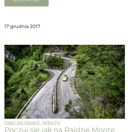
READ MORE
17 grudnia 2017
trasy po Alpach
,
Włochy
Poczuj się jak na Rajdzie Monte