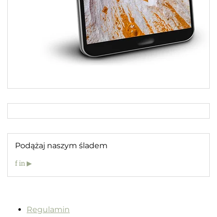
Podążaj naszym śladem
f
in
▶
Regulamin