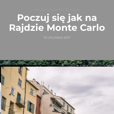
,
TRASY PO ALPACH
WŁOCHY
Poczuj się jak na
Rajdzie Monte Carlo
13 GRUDNIA 2017
D
roga D2565 prowadząca do Col de Turini
obejmuje długą serię zakrętów, które wiją się
po zboczach gór. To arena, na której najlepsi
kierowcy
w historii demonstrowali swoje niezwykłe
umiejętności. Rajd Monte Carlo odbywa się zimą i