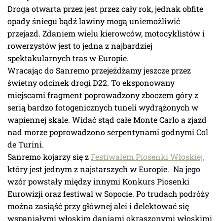
Droga otwarta przez jest przez cały rok, jednak obfite
opady śniegu bądź lawiny mogą uniemożliwić
przejazd. Zdaniem wielu kierowców, motocyklistów i
rowerzystów jest to jedna z najbardziej
spektakularnych tras w Europie.
Wracając do Sanremo przejeżdżamy jeszcze przez
świetny odcinek drogi D22. To eksponowany
miejscami fragment poprowadzony zboczem góry z
serią bardzo fotogenicznych tuneli wydrążonych w
wapiennej skale. Widać stąd całe Monte Carlo a zjazd
nad morze poprowadzono serpentynami godnymi Col
de Turini.
Sanremo kojarzy się z
Festiwalem Piosenki Włoskiej,
który jest jednym z najstarszych w Europie. Na jego
wzór powstały między innymi Konkurs Piosenki
Eurowizji oraz festiwal w Sopocie. Po trudach podróży
można zasiąść przy głównej alei i delektować się
wspaniałymi włoskim daniami okraszonymi włoskimi