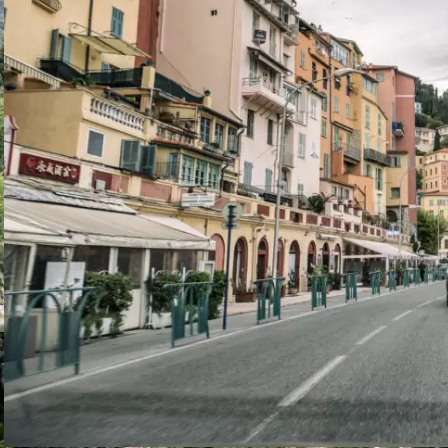
patrząc na ciasne agrafki poniżej przełęczy można
sobie wyobrazić jak trudne panujące tutaj warunki
podczas zawodów.
Odcinki specjalne rajdu prowadzące przez przełęcz
Turini to klasyka nie tylko Rajdu Monte Carlo, ale
rajdów WRC w ogóle. Od kilku sezonów każdą rundę
kończy tzw. Power Stage, na którym kierowcy mogą
zdobyć dodatkowe punkty. Jadąc tym odcinkiem
drogą D54 nie tylko podziwiamy piękne widoki i
pokręcone serpentyny. Uwagę przykuwają ślady na
asfalcie, które dają wyobrażenie jak mordercza bywa
walka o pudło.