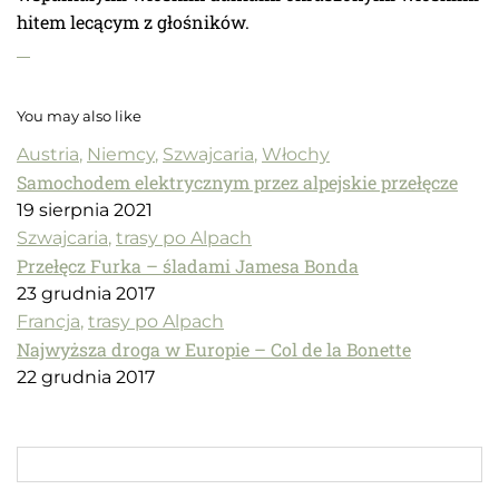
hitem lecącym z głośników.
You may also like
Austria
,
Niemcy
,
Szwajcaria
,
Włochy
Samochodem elektrycznym przez alpejskie przełęcze
19 sierpnia 2021
Szwajcaria
,
trasy po Alpach
Przełęcz Furka – śladami Jamesa Bonda
23 grudnia 2017
Francja
,
trasy po Alpach
Najwyższa droga w Europie – Col de la Bonette
22 grudnia 2017