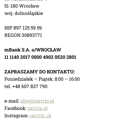
51-180 Wrocław
woj. dolnośląskie
NIP 897 125 59 59
REGON 30893771
mBank S.A. o/WROCŁAW
11 1140 2017 0000 4902 0520 2801
ZAPRASZAMY DO KONTAKTU:
Poniedziałek – Piątek: 8:00 – 16:00
tel. +48 607 827 790
e-mail:
alpy@cartrip.pl
Facebook:
cartrip.pl
Instagram:
cartrip_pl