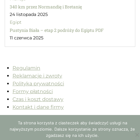
340 km przez Normandię i Bretanię
24 listopada 2025
Egipt
Pustynia Biała – etap 2 podróży do Egiptu PDF
11 czerwca 2025
Regulamin
Reklamacje i zwroty
Polityka prywatności
Formy płatności
Czas i koszt dostawy
Kontakt i dane firmy
2022 | autor serwisu © Mariusz Barwiński
Ta strona korzysta z ciasteczek aby świadczyć usługi na
najwyższym poziomie. Dalsze korzystanie ze strony oznacza, że
0
zgadzasz się na ich użycie.