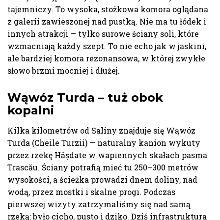
tajemniczy. To wysoka, stożkowa komora oglądana
z galerii zawieszonej nad pustką. Nie ma tu łódek i
innych atrakcji — tylko surowe ściany soli, które
wzmacniają każdy szept. To nie echo jak w jaskini,
ale bardziej komora rezonansowa, w której zwykłe
słowo brzmi mocniej i dłużej.
Wąwóz Turda – tuż obok
kopalni
Kilka kilometrów od Saliny znajduje się Wąwóz
Turda (Cheile Turzii) — naturalny kanion wykuty
przez rzekę Hășdate w wapiennych skałach pasma
Trascău. Ściany potrafią mieć tu 250–300 metrów
wysokości, a ścieżka prowadzi dnem doliny, nad
wodą, przez mostki i skalne progi. Podczas
pierwszej wizyty zatrzymaliśmy się nad samą
rzeką: było cicho, pusto i dziko. Dziś infrastruktura