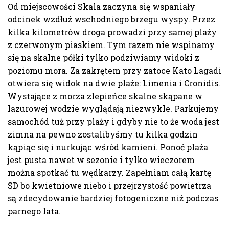
Od miejscowości Skala zaczyna się wspaniały
odcinek wzdłuż wschodniego brzegu wyspy. Przez
kilka kilometrów droga prowadzi przy samej plaży
z czerwonym piaskiem. Tym razem nie wspinamy
się na skalne półki tylko podziwiamy widoki z
poziomu mora. Za zakrętem przy zatoce Kato Lagadi
otwiera się widok na dwie plaże: Limenia i Cronidis.
Wystające z morza zlepieńce skalne skąpane w
lazurowej wodzie wyglądają niezwykle. Parkujemy
samochód tuż przy plaży i gdyby nie to że woda jest
zimna na pewno zostalibyśmy tu kilka godzin
kąpiąc się i nurkując wśród kamieni. Ponoć plaża
jest pusta nawet w sezonie i tylko wieczorem
można spotkać tu wędkarzy. Zapełniam całą kartę
SD bo kwietniowe niebo i przejrzystość powietrza
są zdecydowanie bardziej fotogeniczne niż podczas
parnego lata.