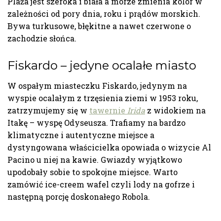
Plaża jest szeroka i biała a morze zmienia kolor w
zależności od pory dnia, roku i prądów morskich.
Bywa turkusowe, błękitne a nawet czerwone o
zachodzie słońca.
Fiskardo – jedyne ocalałe miasto
W ospałym miasteczku Fiskardo, jedynym na
wyspie ocalałym z trzęsienia ziemi w 1953 roku,
zatrzymujemy się w
tawernie
Irida
z widokiem na
Itakę – wyspę Odyseusza. Trafiamy na bardzo
klimatyczne i autentyczne miejsce a
dystyngowana właścicielka opowiada o wizycie Al
Pacino u niej na kawie. Gwiazdy wyjątkowo
upodobały sobie to spokojne miejsce. Warto
zamówić ice-creem wafel czyli lody na gofrze i
następną porcję doskonałego Robola.