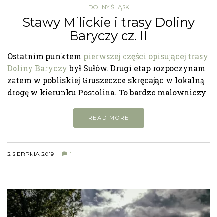
DOLNY ŚLĄSK
Stawy Milickie i trasy Doliny
Baryczy cz. II
Ostatnim punktem
pierwszej części opisującej trasy
Doliny Baryczy
był Sułów. Drugi etap rozpoczynam
zatem w pobliskiej Gruszeczce skręcając w lokalną
drogę w kierunku Postolina. To bardzo malowniczy
READ MORE
2 SIERPNIA 2019
1