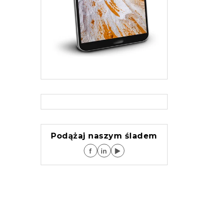
Podążaj naszym śladem
f
in
▶