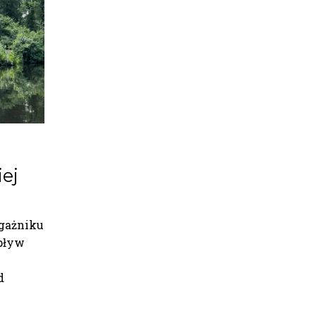
iej
gażniku
pływ
d