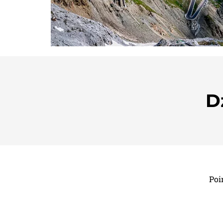
D
Poi