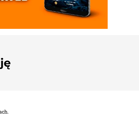
ję
ach.